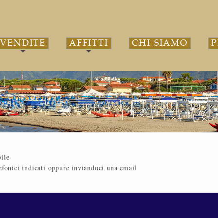
VENDITE
AFFITTI
CHI SIAMO
P
ile
efonici indicati oppure inviandoci una email