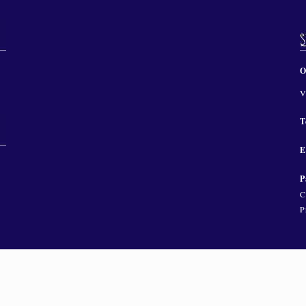
O
V
T
E
P
C
P