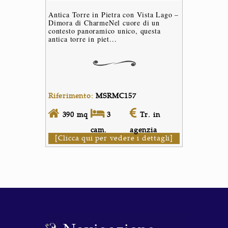
Antica Torre in Pietra con Vista Lago –
Dimora di CharmeNel cuore di un
contesto panoramico unico, questa
antica torre in piet...
Riferimento:
MSRMC157
390 mq
3
Tr. in
cam.
agenzia
[Clicca qui per vedere i dettagli]