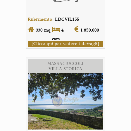
Riferimento:
LDCVIL155
330 mq
4
1.850.000
cam.
[Clicca qui per vedere i dettagli]
MASSACIUCCOLI
VILLA STORICA